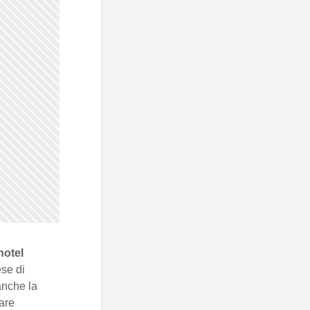
hotel
se di
anche la
rare