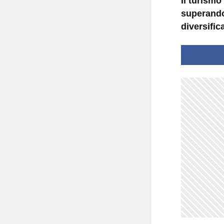
Il turismo
superando 
diversifica