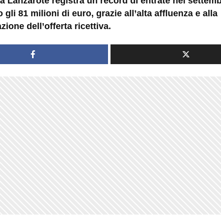
 a Lanzarote registra un record di entrate nel settem
gli 81 milioni di euro, grazie all’alta affluenza e alla
zione dell’offerta ricettiva.