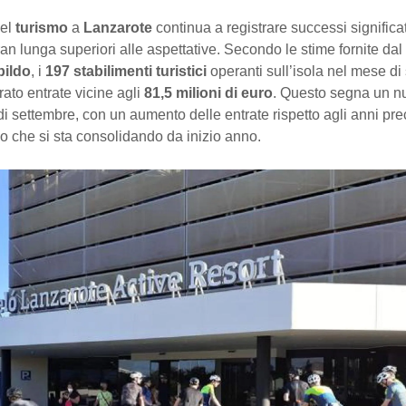
del
turismo
a
Lanzarote
continua a registrare successi significat
 gran lunga superiori alle aspettative. Secondo le stime fornite dal
bildo
, i
197 stabilimenti turistici
operanti sull’isola nel mese di
ato entrate vicine agli
81,5 milioni di euro
. Questo segna un n
di settembre, con un aumento delle entrate rispetto agli anni pr
vo che si sta consolidando da inizio anno.