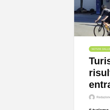
NOTIZIE DALL
Turi
risu
entr
Redazion