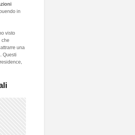
azioni
ribuendo in
o visto
, che
 attrarre una
. Questi
residence,
ali