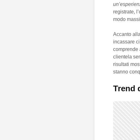
un’esperienz
registrate, 
modo massic
Accanto alla
incassare c
comprende ap
clientela se
risultati mo
stanno conq
Trend d