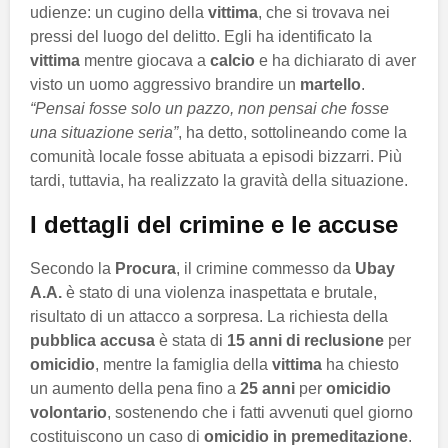
udienze: un cugino della
vittima
, che si trovava nei
pressi del luogo del delitto. Egli ha identificato la
vittima
mentre giocava a
calcio
e ha dichiarato di aver
visto un uomo aggressivo brandire un
martello
.
“Pensai fosse solo un pazzo, non pensai che fosse
una situazione seria”
, ha detto, sottolineando come la
comunità locale fosse abituata a episodi bizzarri. Più
tardi, tuttavia, ha realizzato la gravità della situazione.
I dettagli del crimine e le accuse
Secondo la
Procura
, il crimine commesso da
Ubay
A.A.
è stato di una violenza inaspettata e brutale,
risultato di un attacco a sorpresa. La richiesta della
pubblica accusa
è stata di
15 anni di reclusione
per
omicidio
, mentre la famiglia della
vittima
ha chiesto
un aumento della pena fino a
25 anni
per
omicidio
volontario
, sostenendo che i fatti avvenuti quel giorno
costituiscono un caso di
omicidio in premeditazione
.