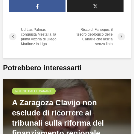
Ud Las Palmas
Risco di Faneque: il
conquista Mestalla: la
tesoro geologico delle
prima vittoria di Diego
Canarie che lascia
Martínez in Liga
senza fiato
Potrebbero interessarti
NOTIZIE DALLE CANARIE
A Zaragoza Clavijo non
esclude di ricorrere ai
tribunali sulla riforma del
finanziamento regionale