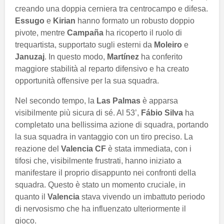
creando una doppia cerniera tra centrocampo e difesa.
Essugo
e
Kirian
hanno formato un robusto doppio
pivote, mentre
Campaña
ha ricoperto il ruolo di
trequartista, supportato sugli esterni da
Moleiro
e
Januzaj
. In questo modo,
Martínez
ha conferito
maggiore stabilità al reparto difensivo e ha creato
opportunità offensive per la sua squadra.
Nel secondo tempo, la
Las Palmas
è apparsa
visibilmente più sicura di sé. Al 53’,
Fábio Silva
ha
completato una bellissima azione di squadra, portando
la sua squadra in vantaggio con un tiro preciso. La
reazione del
Valencia CF
è stata immediata, con i
tifosi che, visibilmente frustrati, hanno iniziato a
manifestare il proprio disappunto nei confronti della
squadra. Questo è stato un momento cruciale, in
quanto il
Valencia
stava vivendo un imbattuto periodo
di nervosismo che ha influenzato ulteriormente il
gioco.