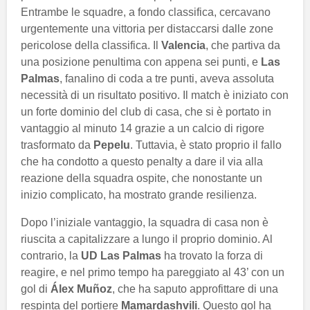
Entrambe le squadre, a fondo classifica, cercavano
urgentemente una vittoria per distaccarsi dalle zone
pericolose della classifica. Il
Valencia
, che partiva da
una posizione penultima con appena sei punti, e
Las
Palmas
, fanalino di coda a tre punti, aveva assoluta
necessità di un risultato positivo. Il match è iniziato con
un forte dominio del club di casa, che si è portato in
vantaggio al minuto 14 grazie a un calcio di rigore
trasformato da
Pepelu
. Tuttavia, è stato proprio il fallo
che ha condotto a questo penalty a dare il via alla
reazione della squadra ospite, che nonostante un
inizio complicato, ha mostrato grande resilienza.
Dopo l’iniziale vantaggio, la squadra di casa non è
riuscita a capitalizzare a lungo il proprio dominio. Al
contrario, la
UD Las Palmas
ha trovato la forza di
reagire, e nel primo tempo ha pareggiato al 43’ con un
gol di
Álex Muñoz
, che ha saputo approfittare di una
respinta del portiere
Mamardashvili
. Questo gol ha