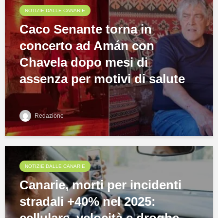
NOTIZIE DALLE CANARIE
Caco Senante torna in
concerto ad Amán con
Chavela dopo mesi di
assenza per motivi di salute
Redazione
NOTIZIE DALLE CANARIE
Canarie, morti per incidenti
stradali +40% nel 2025: