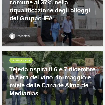
comune al 37% nella
riqualificazione degli alloggi
del Gruppo IFA
Redazione
GRAN CANARIA
Tejeda ospita il 6 e 7 dicembre
la fiera del vino, formaggio e
miele delle Canarie Alma de
Medianías