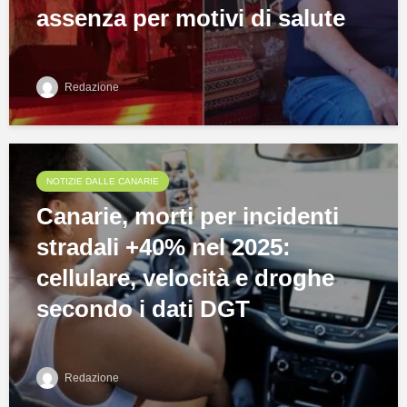
assenza per motivi di salute
Redazione
NOTIZIE DALLE CANARIE
Canarie, morti per incidenti
stradali +40% nel 2025:
cellulare, velocità e droghe
secondo i dati DGT
Redazione