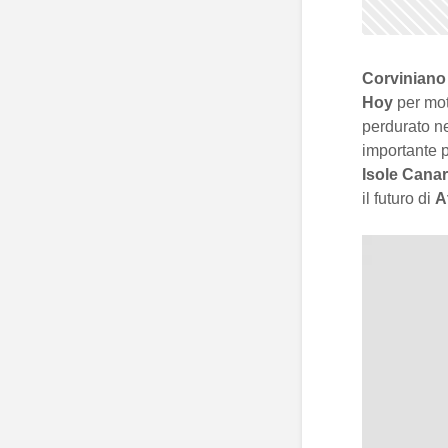
Corviniano 
Hoy
per mot
perdurato ne
importante p
Isole Canar
il futuro di
A