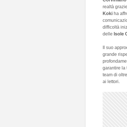
realtà grazi
Koki
ha aff
comunicazio
difficoltà i
delle
Isole 
Il suo appro
grande rispet
profondamen
garantire la
team di oltre
ai lettori.