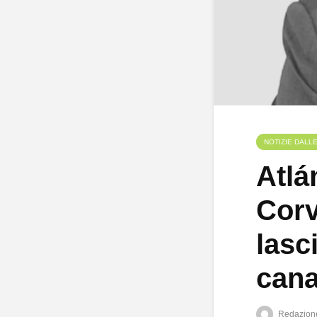
NOTIZIE DALL
Atlá
Corv
lasc
cana
Redazion