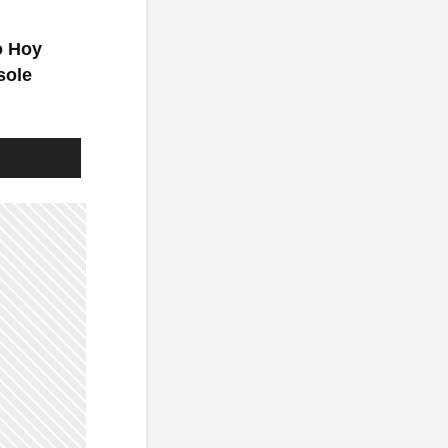
o Hoy
sole