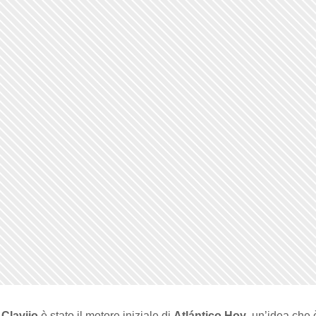
Clavijo
è stato il motore iniziale di
Atlántico Hoy
, un’idea che 