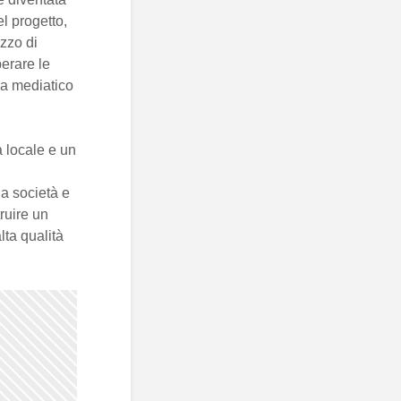
el progetto,
zzo di
erare le
ma mediatico
à locale e un
a società e
ruire un
lta qualità