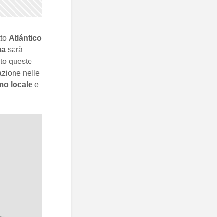
tto
Atlántico
ia
sarà
to questo
azione nelle
mo locale
e