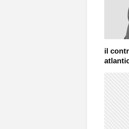
il cont
atlanti