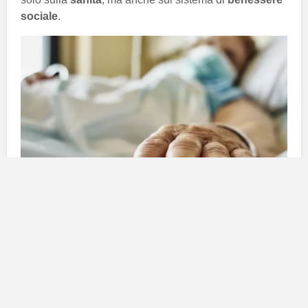
sociale
.
La carenza di posti letto negli
ospedali delle Canarie
Negli ospedali canari, ci sono
4.418 posti letto
disponibili, ma circa
500
di questi sono attualmente
occupati da pazienti che, sebbene abbiano ricevuto