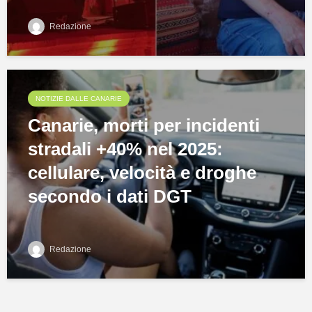
Redazione
NOTIZIE DALLE CANARIE
Canarie, morti per incidenti
stradali +40% nel 2025:
cellulare, velocità e droghe
secondo i dati DGT
Redazione