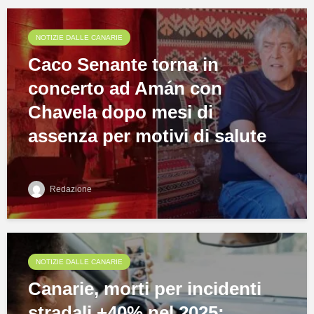
NOTIZIE DALLE CANARIE
Caco Senante torna in
concerto ad Amán con
Chavela dopo mesi di
assenza per motivi di salute
Redazione
NOTIZIE DALLE CANARIE
Canarie, morti per incidenti
stradali +40% nel 2025: