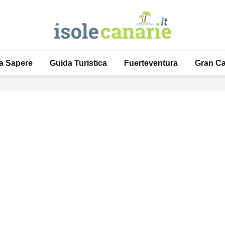
a Sapere
Guida Turistica
Fuerteventura
Gran Ca