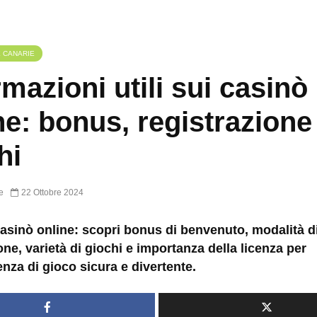
E CANARIE
rmazioni utili sui casinò
ne: bonus, registrazione
hi
e
22 Ottobre 2024
casinò online: scopri bonus di benvenuto, modalità d
one, varietà di giochi e importanza della licenza per
nza di gioco sicura e divertente.