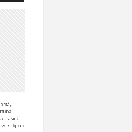
arità,
rtuna
sui casinò
diversi tipi di