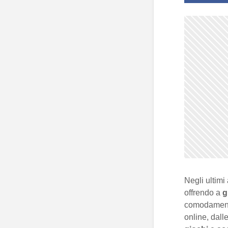
Negli ultimi 
offrendo a
g
comodamente 
online, dall