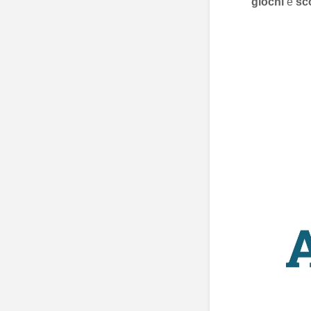
giochi
e
sc