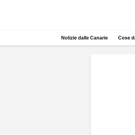
Notizie dalle Canarie
Cose d