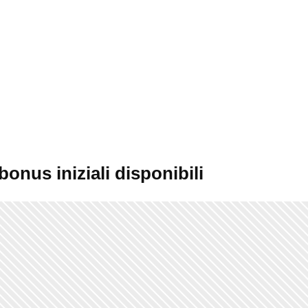
 bonus iniziali disponibili