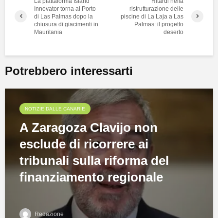
La piattaforma Island
Ritardi nella
Innovator torna al Porto
ristrutturazione delle
di Las Palmas dopo la
piscine di La Laja a Las
chiusura di giacimenti in
Palmas: il progetto
Mauritania
deserto
Potrebbero interessarti
NOTIZIE DALLE CANARIE
A Zaragoza Clavijo non
esclude di ricorrere ai
tribunali sulla riforma del
finanziamento regionale
Redazione