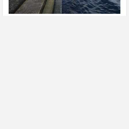
Il progetto di ristrutturazione
Il progetto di ristrutturazione delle piscine di
La Laja
mirava a migliorare la
sicurezza
e il
comfort
degli
utenti tramite la ristrutturazione dei
pavimenti
deteriorati
e la creazione di
solarium
. Realizzato dal
Comune di Las Palmas di Gran Canaria
, attraverso
la sua
Società Municipale di Gestione Urbanistica
,
il piano era in fase di progettazione dal mese di
agosto 2023
. Tuttavia, non è stato fino a un anno dopo
che è stato possibile procedere con la pubblicazione
della licitazione.
Il
Comune
aveva stanziato un budget di
880.582,15
euro
per la realizzazione dei lavori, importo che
sembra non aver attirato l’attenzione di nessuna