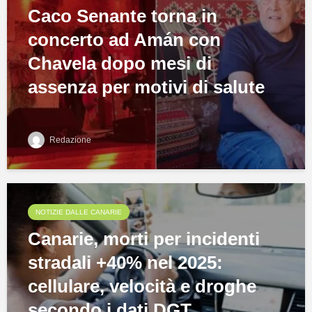
Caco Senante torna in
concerto ad Amán con
Chavela dopo mesi di
assenza per motivi di salute
Redazione
NOTIZIE DALLE CANARIE
Canarie, morti per incidenti
stradali +40% nel 2025:
cellulare, velocità e droghe
secondo i dati DGT